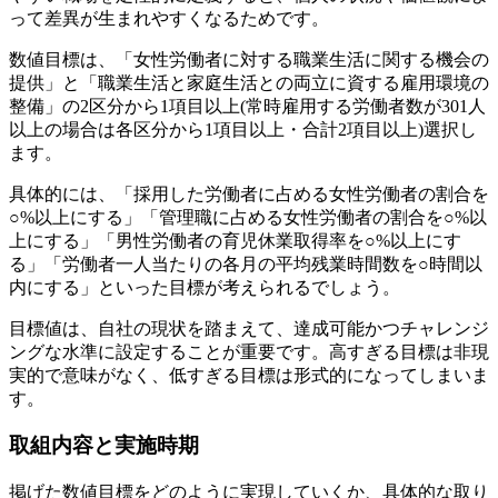
って差異が生まれやすくなるためです。
数値目標は、「女性労働者に対する職業生活に関する機会の
提供」と「職業生活と家庭生活との両立に資する雇用環境の
整備」の2区分から1項目以上(常時雇用する労働者数が301人
以上の場合は各区分から1項目以上・合計2項目以上)選択し
ます。
具体的には、「採用した労働者に占める女性労働者の割合を
○%以上にする」「管理職に占める女性労働者の割合を○%以
上にする」「男性労働者の育児休業取得率を○%以上にす
る」「労働者一人当たりの各月の平均残業時間数を○時間以
内にする」といった目標が考えられるでしょう。
目標値は、自社の現状を踏まえて、達成可能かつチャレンジ
ングな水準に設定することが重要です。高すぎる目標は非現
実的で意味がなく、低すぎる目標は形式的になってしまいま
す。
取組内容と実施時期
掲げた数値目標をどのように実現していくか、具体的な取り