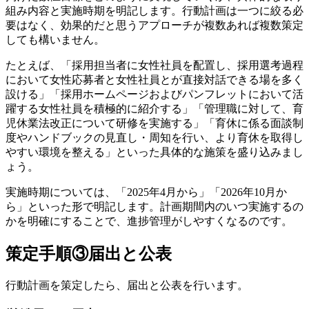
組み内容と実施時期を明記します。行動計画は一つに絞る必
要はなく、効果的だと思うアプローチが複数あれば複数策定
しても構いません。
たとえば、「採用担当者に女性社員を配置し、採用選考過程
において女性応募者と女性社員とが直接対話できる場を多く
設ける」「採用ホームページおよびパンフレットにおいて活
躍する女性社員を積極的に紹介する」「管理職に対して、育
児休業法改正について研修を実施する」「育休に係る面談制
度やハンドブックの見直し・周知を行い、より育休を取得し
やすい環境を整える」といった具体的な施策を盛り込みまし
ょう。
実施時期については、「2025年4月から」「2026年10月か
ら」といった形で明記します。計画期間内のいつ実施するの
かを明確にすることで、進捗管理がしやすくなるのです。
策定手順③届出と公表
行動計画を策定したら、届出と公表を行います。