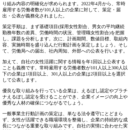
り組み内容の明確化が求められます。2022年4月から、常時
雇用する労働者数が101人以上の企業に対して、策定・届
出・公表が義務化されました。
策定手順は、まず基礎項目(採用女性割合、男女の平均継続
勤務年数の差異、労働時間の状況、管理職女性割合)を把握
し、課題を分析します。次に、計画期間、数値目標、取組内
容、実施時期を盛り込んだ行動計画を策定しましょう。そし
て、労働局への届出、社内周知、外部への公表を行います。
加えて、自社の女性活躍に関する情報を年1回以上公表する
ことも義務です。常時雇用する労働者数が101人以上300人以
下の企業は1項目以上、301人以上の企業は2項目以上を選択
して公表します。
優良な取り組みを行っている企業は、えるぼし認定やプラチ
ナえるぼし認定を受けることができ、企業イメージの向上や
優秀な人材の確保につながるでしょう。
一般事業主行動計画の策定は、単なる法令遵守にとどまら
ず、女性が活躍できる職場環境を整備し、企業の持続的な成
長につながる重要な取り組みです。自社の実情に合わせた実