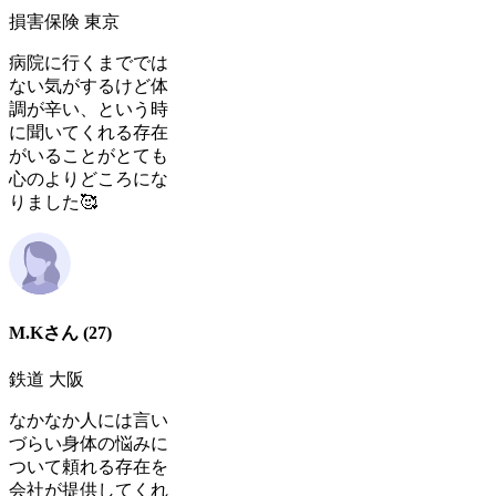
損害保険 東京
病院に行くまででは
ない気がするけど体
調が辛い、という時
に聞いてくれる存在
がいることがとても
心のよりどころにな
りました🥰
M.Kさん
(27)
鉄道 大阪
なかなか人には言い
づらい身体の悩みに
ついて頼れる存在を
会社が提供してくれ