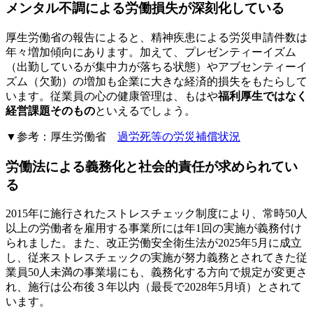
メンタル不調による労働損失が深刻化している
厚生労働省の報告によると、精神疾患による労災申請件数は
年々増加傾向にあります。加えて、プレゼンティーイズム
（出勤しているが集中力が落ちる状態）やアブセンティーイ
ズム（欠勤）の増加も企業に大きな経済的損失をもたらして
います。従業員の心の健康管理は、もはや
福利厚生ではなく
経営課題そのもの
といえるでしょう。
▼参考：厚生労働省
過労死等の労災補償状況
労働法による義務化と社会的責任が求められてい
る
2015年に施行されたストレスチェック制度により、常時50人
以上の労働者を雇用する事業所には年1回の実施が義務付け
られました。また、改正労働安全衛生法が2025年5月に成立
し、従来ストレスチェックの実施が努力義務とされてきた従
業員50人未満の事業場にも、義務化する方向で規定が変更さ
れ、施行は公布後３年以内（最長で2028年5月頃）とされて
います。