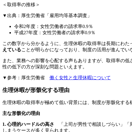
＜取得率の推移＞
▼出典：厚生労働省「雇用均等基本調査」
令和2年度：女性労働者の請求率0.9％
平成27年度：女性労働者の請求率0.9％
この数字から分かるように、生理休暇の取得率は長期にわた
えている
ことが明らかになっており、制度の活用が進んでい
また、業務への影響を心配する声もありますが、取得率の低
性の低下の方が深刻な問題といえます。
▼参考：厚生労働省
働く女性と生理休暇について
生理休暇が形骸化する理由
生理休暇の取得率が極めて低い背景には、制度が形骸化する
主な形骸化の理由
1. 心理的ハードルの高さ
「上司が男性で相談しづらい」「周
しまうケースが多く見られます。