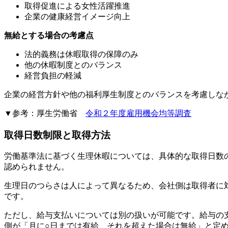
取得促進による女性活躍推進
企業の健康経営イメージ向上
無給とする場合の考慮点
法的義務は休暇取得の保障のみ
他の休暇制度とのバランス
経営負担の軽減
企業の経営方針や他の福利厚生制度とのバランスを考慮しな
▼参考：厚生労働省
令和２年度雇用機会均等調査
取得日数制限と取得方法
労働基準法に基づく生理休暇については、具体的な取得日数
認められません。
生理日のつらさは人によって異なるため、会社側は取得者に
です。
ただし、給与支払いについては別の扱いが可能です。給与の
側が「月に○日までは有給、それを超えた場合は無給」と定