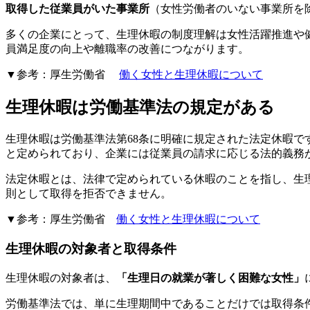
取得した従業員がいた事業所
（女性労働者のいない事業所を
多くの企業にとって、生理休暇の制度理解は女性活躍推進や
員満足度の向上や離職率の改善につながります。
▼参考：厚生労働省
働く女性と生理休暇について
生理休暇は労働基準法の規定がある
生理休暇は労働基準法第68条に明確に規定された法定休暇で
と定められており、企業には従業員の請求に応じる法的義務
法定休暇とは、法律で定められている休暇のことを指し、生
則として取得を拒否できません。
▼参考：厚生労働省
働く女性と生理休暇について
生理休暇の対象者と取得条件
生理休暇の対象者は、
「生理日の就業が著しく困難な女性」
労働基準法では、単に生理期間中であることだけでは取得条