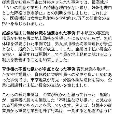
従業員が妊娠を理由に降格させられた事例では、最高裁が
「互いの同意や業務上の特殊な理由がない限り、妊娠を理由
とした降格は原則禁止」との判断を示しました。これによ
り、医療機関は女性に慰謝料を含む約175万円の賠償金の支
払いを命じられました。
妊娠を理由に無給休職を強要された事例:
日本航空の客室乗
務員が妊娠を機に地上勤務を希望したにもかかわらず、無給
休職を強要された事例では、男女雇用機会均等法違反が争点
となり、最終的に和解が成立しました。企業は未払い賃金を
支払い、希望すれば原則として全員が地上勤務に就けるよう
制度を改善することを約束しました。
育休後の不当な扱いが争点となった事例:
育児休業を取得し
た女性従業員が、育休後に契約社員への変更や雇い止めにあ
った事例では、東京地裁が育児・介護休業法違反を認め、企
業に慰謝料と未払い賃金の支払いを命じました。
これらの裁判事例は、企業が良かれと思って行った「配慮」
が、当事者の意向を無視した「不利益な取り扱い」と見なさ
れる可能性があることを示しています。例えば、妊娠中の従
業員から重要な業務を外す行為は、一見すると配慮のように