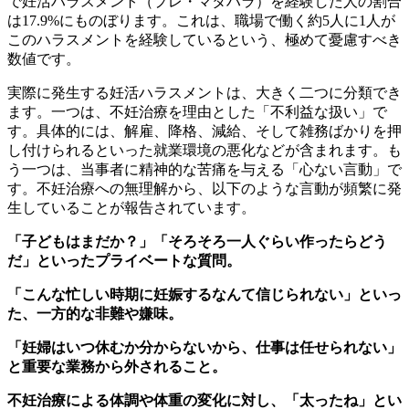
で妊活ハラスメント（プレ・マタハラ）を経験した人の割合
は17.9%にものぼります。これは、職場で働く約5人に1人が
このハラスメントを経験しているという、極めて憂慮すべき
数値です。
実際に発生する妊活ハラスメントは、大きく二つに分類でき
ます。一つは、不妊治療を理由とした「不利益な扱い」で
す。具体的には、解雇、降格、減給、そして雑務ばかりを押
し付けられるといった就業環境の悪化などが含まれます。も
う一つは、当事者に精神的な苦痛を与える「心ない言動」で
す。不妊治療への無理解から、以下のような言動が頻繁に発
生していることが報告されています。
「子どもはまだか？」「そろそろ一人ぐらい作ったらどう
だ」といったプライベートな質問。
「こんな忙しい時期に妊娠するなんて信じられない」といっ
た、一方的な非難や嫌味。
「妊婦はいつ休むか分からないから、仕事は任せられない」
と重要な業務から外されること。
不妊治療による体調や体重の変化に対し、「太ったね」とい