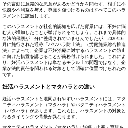
その言動に意識的な悪意があるかどうかを問わず、相手に不
快感や不利益を与え、尊厳を傷つけるものはすべてこのハラ
スメントに該当します。
このハラスメントが社会的認知を広げた背景には、不妊に悩
む人が増加したことが挙げられるでしょう。これまで具体的
な法的保護が十分に整備されていませんでしたが、2020年6
月に施行された通称「パワハラ防止法」（労働施策総合推進
法）によって、企業は不妊治療に対するハラスメントの防止
に向けた措置を講じることが義務付けられました。これによ
り、妊活ハラスメントは単なるモラル上の問題ではなく、企
業が法的責任を問われる対象として明確に位置づけられたの
です。
妊活ハラスメントとマタハラとの違い
妊活ハラスメントと混同されやすいハラスメントには、マタ
ニティハラスメント（マタハラ）やパタニティハラスメント
（パタハラ）があります。これらは、ハラスメントの対象と
なるタイミングや背景が異なります。
マタニティハラスメント（マタハラ）:
妊娠・出産・育児を