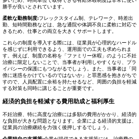
多いため、時間単位で取得できる有給休暇制度は非常に使い
勝手が良いとされています。
柔軟な勤務制度:
フレックスタイム制、テレワーク、時差出
勤、短時間勤務などは、急な通院や体調不良に柔軟に対応で
きるため、仕事との両立を大きくサポートします。
これらの制度を導入する際には、従業員が心理的なハードル
を感じずに利用できるよう、運用面での工夫も求められま
す。例えば、制度の名称を「ファミリー休暇」のように不妊
治療に限定しないことで、当事者が利用しやすくなり、プラ
イバシーの保護にもつながるでしょう。また、当事者は「同
僚に迷惑をかけているのではないか」と罪悪感を抱きがちで
すので、人員配置に余裕を持たせるなど、周囲の負担を軽減
する対策も同時に講じることが重要です。
経済的負担を軽減する費用助成と福利厚生
不妊治療、特に高度な治療には多額の費用がかかり、経済的
な負担が大きな問題となります。企業による経済的支援は、
従業員の治療継続を力強く後押しするでしょう。
企業独自の支援策:
企業が提供できる支援策には、治療費の