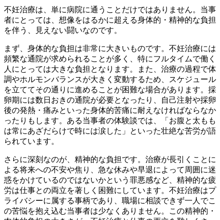
不妊治療は、単に病院に通うことだけではありません。当事
者にとっては、想像をはるかに超える身体的・精神的な負担
を伴う、見えない闘いなのです。
まず、身体的な負担は非常に大きいものです。不妊治療には
頻繁な通院が求められることが多く、特にフルタイムで働く
人にとっては大きな負担となります。また、治療の過程で体
調やホルモンバランスが大きく変動するため、スケジュール
を立ててその通りに進めることが困難な場合があります。採
卵期には数日おきの通院が必要となったり、自己注射や採卵
後の発熱・痛みといった身体的苦痛に耐えなければならなか
ったりもします。ある当事者の体験談では、「お腹と太もも
は常にあざだらけで時には涙した」といった壮絶な苦労が語
られています。
さらに深刻なのが、精神的な負担です。治療が長引くことに
よる将来への不安や焦り、急な休みや早退によって周囲に迷
惑をかけているのではないかという罪悪感など、精神的な疲
労は仕事との両立を著しく困難にしています。不妊治療はプ
ライバシーに属する事柄であり、職場に相談できず一人でこ
の苦悩を抱え込む当事者は少なくありません。この精神的・