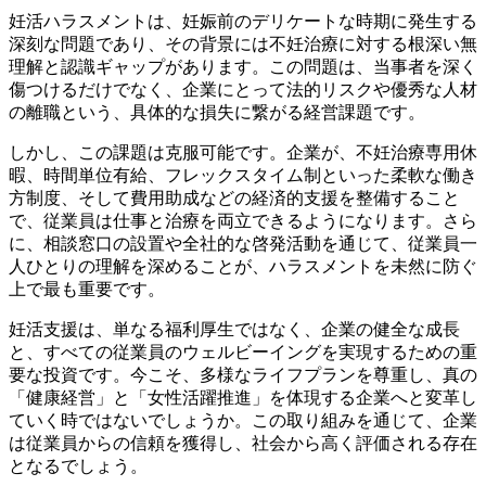
妊活ハラスメントは、妊娠前のデリケートな時期に発生する
深刻な問題であり、その背景には不妊治療に対する根深い無
理解と認識ギャップがあります。この問題は、当事者を深く
傷つけるだけでなく、企業にとって法的リスクや優秀な人材
の離職という、具体的な損失に繋がる経営課題です。
しかし、この課題は克服可能です。企業が、不妊治療専用休
暇、時間単位有給、フレックスタイム制といった柔軟な働き
方制度、そして費用助成などの経済的支援を整備すること
で、従業員は仕事と治療を両立できるようになります。さら
に、相談窓口の設置や全社的な啓発活動を通じて、従業員一
人ひとりの理解を深めることが、ハラスメントを未然に防ぐ
上で最も重要です。
妊活支援は、単なる福利厚生ではなく、企業の健全な成長
と、すべての従業員のウェルビーイングを実現するための重
要な投資です。今こそ、多様なライフプランを尊重し、真の
「健康経営」と「女性活躍推進」を体現する企業へと変革し
ていく時ではないでしょうか。この取り組みを通じて、企業
は従業員からの信頼を獲得し、社会から高く評価される存在
となるでしょう。