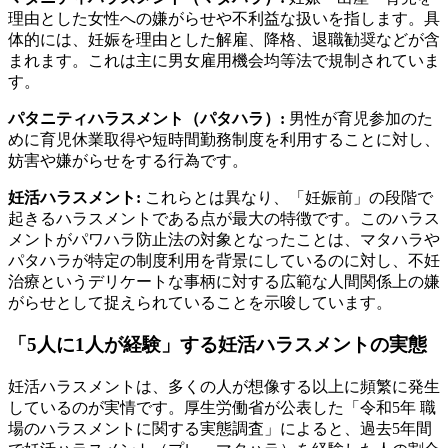
理由とした女性への嫌がらせや不利益な扱いを指します。具
体的には、妊娠を理由とした解雇、降格、退職勧奨などが含
まれます。これは主に男女雇用機会均等法で規制されていま
す。
パタニティハラスメント（パタハラ）:
男性が育児参加のた
めに育児休業取得や短時間勤務制度を利用することに対し、
妨害や嫌がらせをする行為です。
妊活ハラスメント:
これらとは異なり、「妊娠前」の段階で
起きるハラスメントである点が最大の特徴です。このハラス
メントがパワハラ防止法の対象となったことは、マタハラや
パタハラが特定の制度利用を背景にしているのに対し、不妊
治療というデリケートな事柄に対する広範な人間関係上の嫌
がらせとして捉えられていることを示唆しています。
「5人に1人が経験」する妊活ハラスメントの実態
妊活ハラスメントは、多くの人が想像する以上に頻繁に発生
しているのが実情です。厚生労働省が公表した「令和5年 職
場のハラスメントに関する実態調査」によると、過去5年間