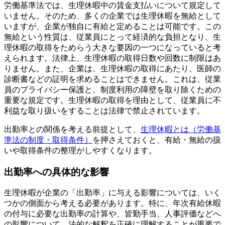
労働基準法では、生理休暇中の賃金支払いについて規定して
いません。そのため、多くの企業では生理休暇を無給として
いますが、企業が独自に有給と定めることは可能です。この
無給という性質は、従業員にとって経済的な負担となり、生
理休暇の取得をためらう大きな要因の一つになっていると考
えられます。法律上、生理休暇の取得日数や回数に制限はあ
りません。また、企業は、生理休暇の取得にあたり、医師の
診断書などの証明を求めることはできません。これは、従業
員のプライバシー保護と、制度利用の障壁を取り除くための
重要な規定です。生理休暇の取得を理由として、従業員に不
利益な取り扱いをすることは法律で禁止されています。
出勤率との関係を考える前提として、
生理休暇とは（労働基
準法の制度・取得条件）
を押さえておくと、有給・無給の扱
いや取得条件の整理がしやすくなります。
出勤率への具体的な影響
生理休暇が企業の「出勤率」に与える影響については、いく
つかの側面から考える必要があります。特に、年次有給休暇
の付与に必要な出勤率の計算や、皆勤手当、人事評価などへ
の影響について、法的な解釈を正確に理解することが重要で