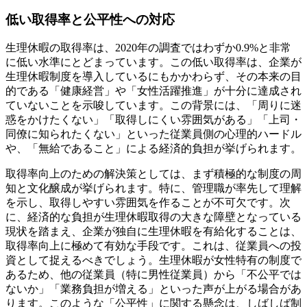
低い取得率と公平性への対応
生理休暇の取得率は、2020年の調査ではわずか0.9%と非常
に低い水準にとどまっています。この低い取得率は、企業が
生理休暇制度を導入しているにもかかわらず、その本来の目
的である「健康経営」や「女性活躍推進」が十分に達成され
ていないことを示唆しています。この背景には、「周りに迷
惑をかけたくない」「取得しにくい雰囲気がある」「上司・
同僚に知られたくない」といった従業員側の心理的ハードル
や、「無給であること」による経済的負担が挙げられます。
取得率向上のための解決策としては、まず積極的な制度の周
知と文化醸成が挙げられます。特に、管理職が率先して理解
を示し、取得しやすい雰囲気を作ることが不可欠です。次
に、経済的な負担が生理休暇取得の大きな障壁となっている
現状を踏まえ、企業が独自に生理休暇を有給化することは、
取得率向上に極めて有効な手段です。これは、従業員への投
資として捉えるべきでしょう。生理休暇が女性特有の制度で
あるため、他の従業員（特に男性従業員）から「不公平では
ないか」「業務負担が増える」といった声が上がる場合があ
ります。このような「公平性」に関する懸念は、しばしば制