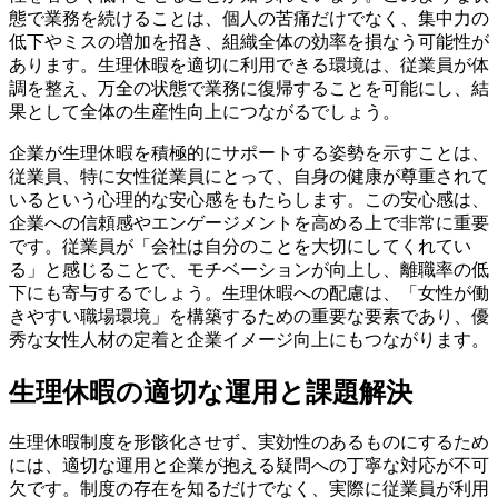
態で業務を続けることは、個人の苦痛だけでなく、集中力の
低下やミスの増加を招き、組織全体の効率を損なう可能性が
あります。生理休暇を適切に利用できる環境は、従業員が体
調を整え、万全の状態で業務に復帰することを可能にし、結
果として全体の生産性向上につながるでしょう。
企業が生理休暇を積極的にサポートする姿勢を示すことは、
従業員、特に女性従業員にとって、自身の健康が尊重されて
いるという心理的な安心感をもたらします。この安心感は、
企業への信頼感やエンゲージメントを高める上で非常に重要
です。従業員が「会社は自分のことを大切にしてくれてい
る」と感じることで、モチベーションが向上し、離職率の低
下にも寄与するでしょう。生理休暇への配慮は、「女性が働
きやすい職場環境」を構築するための重要な要素であり、優
秀な女性人材の定着と企業イメージ向上にもつながります。
生理休暇の適切な運用と課題解決
生理休暇制度を形骸化させず、実効性のあるものにするため
には、適切な運用と企業が抱える疑問への丁寧な対応が不可
欠です。制度の存在を知るだけでなく、実際に従業員が利用