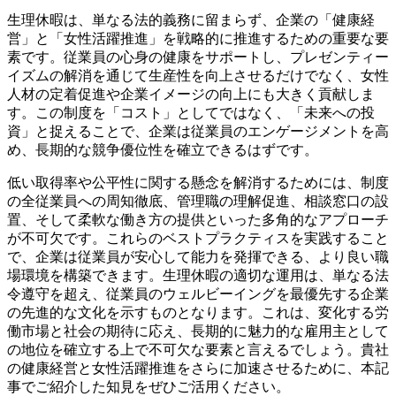
生理休暇は、単なる法的義務に留まらず、企業の「健康経
営」と「女性活躍推進」を戦略的に推進するための重要な要
素です。従業員の心身の健康をサポートし、プレゼンティー
イズムの解消を通じて生産性を向上させるだけでなく、女性
人材の定着促進や企業イメージの向上にも大きく貢献しま
す。この制度を「コスト」としてではなく、「未来への投
資」と捉えることで、企業は従業員のエンゲージメントを高
め、長期的な競争優位性を確立できるはずです。
低い取得率や公平性に関する懸念を解消するためには、制度
の全従業員への周知徹底、管理職の理解促進、相談窓口の設
置、そして柔軟な働き方の提供といった多角的なアプローチ
が不可欠です。これらのベストプラクティスを実践すること
で、企業は従業員が安心して能力を発揮できる、より良い職
場環境を構築できます。生理休暇の適切な運用は、単なる法
令遵守を超え、従業員のウェルビーイングを最優先する企業
の先進的な文化を示すものとなります。これは、変化する労
働市場と社会の期待に応え、長期的に魅力的な雇用主として
の地位を確立する上で不可欠な要素と言えるでしょう。貴社
の健康経営と女性活躍推進をさらに加速させるために、本記
事でご紹介した知見をぜひご活用ください。