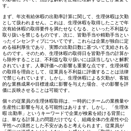
す。
まず、年次有給休暇の出勤率計算に関して、生理休暇は欠勤
として扱われません。これは、生理休暇を取得したことで年
次有給休暇の取得要件を満たせなくなる、といった不利益な
取り扱いを禁じるものです。次に、皆勤手当や精勤手当とい
ったインセンティブについてです。これらは企業が独自に定
める福利厚生であり、実際の出勤日数に基づいて支給される
ものです。そのため、生理休暇の取得日を皆勤手当の計算か
ら除外することは、不利益な取り扱いには該当しないと解釈
されています。人事評価への影響も重要な点です。生理休暇
の取得を理由として、従業員を不利益に評価することは法律
で禁じられています。しかし、生理休暇による欠勤が、客観
的な業務成果や目標達成に影響を与えた場合、その影響を評
価に反映させることは可能です。
個々の従業員の生理休暇取得は、一時的にチームの業務量や
生産性に影響を与える可能性はあります。しかし、「生理休
暇 出勤率」というキーワードで企業が検索を続ける背景に
は、単なる計算上の問題だけでなく、組織全体の生産性や公
平性への漠然とした不安があると考えられます。従業員が