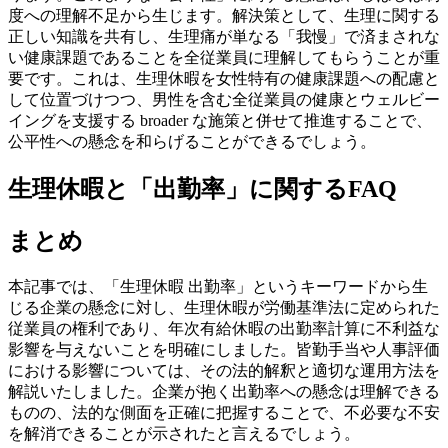
度への理解不足から生じます。解決策として、生理に関する
正しい知識を共有し、生理痛が単なる「我慢」で済まされな
い健康課題であることを全従業員に理解してもらうことが重
要です。これは、生理休暇を女性特有の健康課題への配慮と
して位置づけつつ、男性を含む全従業員の健康とウェルビー
イングを支援する broader な施策と併せて推進することで、
公平性への懸念を和らげることができるでしょう。
生理休暇と「出勤率」に関するFAQ
まとめ
本記事では、「生理休暇 出勤率」というキーワードから生
じる企業の懸念に対し、生理休暇が労働基準法に定められた
従業員の権利であり、年次有給休暇の出勤率計算に不利益な
影響を与えないことを明確にしました。皆勤手当や人事評価
における影響については、その法的解釈と適切な運用方法を
解説いたしました。企業が抱く出勤率への懸念は理解できる
ものの、法的な側面を正確に把握することで、不必要な不安
を解消できることが示されたと言えるでしょう。