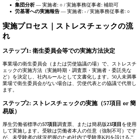
集団分析
— 実施者: ○ / 実施事務従事者: 補助可
労基署への実施報告
— 実施者: - / 実施事務従事者: ○
実施プロセス｜ストレスチェックの流
れ
ステップ1: 衛生委員会等での実施方法決定
事業場の衛生委員会（または労使協議の場）で、ストレスチ
ェックの実施方法（実施時期・調査票・実施者・委託先な
ど）を決定し、社内ルールとして文書化します。50人未満事
業場で衛生委員会がない場合は、労使代表との協議で代替し
ます。
ステップ2: ストレスチェックの実施（57項目 or 簡
易版）
厚生労働省標準の
57項目
調査票、または簡易版
23項目
を使用
して実施します。受験は労働者本人の任意（強制不可）です
が、未受験者の状況把握のため社内で受験率KPIを設けるこ