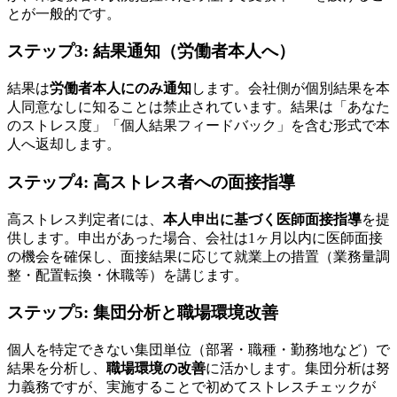
とが一般的です。
ステップ3: 結果通知（労働者本人へ）
結果は
労働者本人にのみ通知
します。会社側が個別結果を本
人同意なしに知ることは禁止されています。結果は「あなた
のストレス度」「個人結果フィードバック」を含む形式で本
人へ返却します。
ステップ4: 高ストレス者への面接指導
高ストレス判定者には、
本人申出に基づく医師面接指導
を提
供します。申出があった場合、会社は1ヶ月以内に医師面接
の機会を確保し、面接結果に応じて就業上の措置（業務量調
整・配置転換・休職等）を講じます。
ステップ5: 集団分析と職場環境改善
個人を特定できない集団単位（部署・職種・勤務地など）で
結果を分析し、
職場環境の改善
に活かします。集団分析は努
力義務ですが、実施することで初めてストレスチェックが