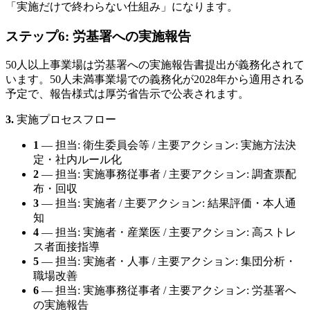
「実施だけで終わらない仕組み」になります。
ステップ6: 労基署への実施報告
50人以上事業場は労基署への実施報告書提出が義務化されて
います。50人未満事業場での義務化が2028年から適用される
予定で、報告様式は厚労省告示で公表されます。
3.
実施プロセスフロー
1
— 担当: 衛生委員会等 / 主要アクション: 実施方法決
定・社内ルール化
2
— 担当: 実施事務従事者 / 主要アクション: 調査票配
布・回収
3
— 担当: 実施者 / 主要アクション: 結果評価・本人通
知
4
— 担当: 実施者・産業医 / 主要アクション: 高ストレ
ス者面接指導
5
— 担当: 実施者・人事 / 主要アクション: 集団分析・
職場改善
6
— 担当: 実施事務従事者 / 主要アクション: 労基署へ
の実施報告