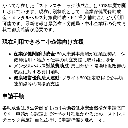
かつて存在した「ストレスチェック助成金」は
2018年度で廃
止
されています。現在は別制度として、産業保健関係助成
金・メンタルヘルス対策費助成・ICT導入補助金などが活用
可能です。最新情報は厚労省・労働局・中小企業庁の公式情
報で都度確認が必要です。
現在利用できる中小企業向け支援
産業保健関係助成金
: 50人未満事業場が産業医契約・保
健師活用・治療と仕事の両立支援に取り組む場合
メンタルヘルス対策費助成
: 集団分析・職場環境改善の
取組に対する費用補助
健康経営優良法人連動
: ブライト500認定取得で公共調
達加点等の間接的支援
申請手順
各助成金は厚生労働省または労働者健康安全機構が申請窓口
です。申請から認定まで2〜6ヶ月程度かかるため、ストレス
チェック実施計画と並行して申請準備を進めます。