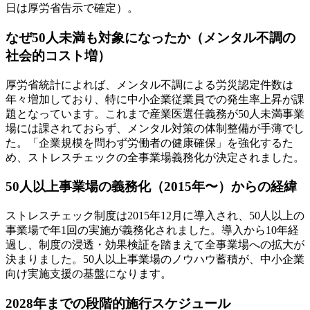
日は厚労省告示で確定）。
なぜ50人未満も対象になったか（メンタル不調の
社会的コスト増）
厚労省統計によれば、メンタル不調による労災認定件数は
年々増加しており、特に中小企業従業員での発生率上昇が課
題となっています。これまで産業医選任義務が50人未満事業
場には課されておらず、メンタル対策の体制整備が手薄でし
た。「企業規模を問わず労働者の健康確保」を強化するた
め、ストレスチェックの全事業場義務化が決定されました。
50人以上事業場の義務化（2015年〜）からの経緯
ストレスチェック制度は2015年12月に導入され、50人以上の
事業場で年1回の実施が義務化されました。導入から10年経
過し、制度の浸透・効果検証を踏まえて全事業場への拡大が
決まりました。50人以上事業場のノウハウ蓄積が、中小企業
向け実施支援の基盤になります。
2028年までの段階的施行スケジュール