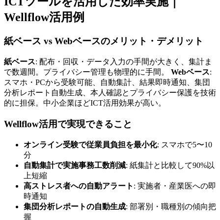
ICTツールを活用した効率実施｜
Wellflow活用例
紙ベース vs Webベースのメリット・デメリット
紙ベース
: 配布・回収・データ入力の手間が大きく、集計ま
で数週間。プライバシー管理も物理的に手間。
Webベース
:
スマホ・PCから受験可能、自動集計、結果即時通知、集団
分析レポート自動生成、本人確認とプライバシー保護を技術
的に担保。中小企業ほどICT活用効果が高い。
Wellflow活用で実現できること
オンライン受験で従業員負担を最小化
: スマホで5〜10
分
自動集計で実施事務工数削減
: 紙集計と比較して90%以
上短縮
高ストレス者への自動アラート
: 実施者・産業医への即
時通知
集団分析レポートの自動生成
: 部署別・職種別の傾向把
握