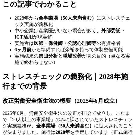
この記事でわかること
2028年から
全事業場（50人未満含む）
にストレスチェ
ック実施が義務化
中小企業は産業医がいない場合が多く、
外部委託・
ICT活用
が現実解
実施者は
医師・保健師・公認心理師等
の有資格者
6ヶ月前
から準備すれば余裕を持って体制整備可能
実施結果の
集団分析と職場改善
が真の目的（単なる実
施で終わらせない）
ストレスチェックの義務化｜2028年施
行までの背景
改正労働安全衛生法の概要（2025年6月成立）
2025年6月、労働安全衛生法の改正が国会で成立し、これま
で「50人以上の事業場」のみに課されていたストレスチェッ
ク実施義務が、
全事業場（50人未満含む）
に拡大されること
が決まりました。施行は
2028年
を予定しています（正式施行