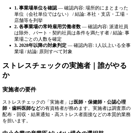
1. 事業場単位を確認
— 確認内容: 場所的にまとまった
単位（会社単位ではない） / 結論: 本社・支店・工場・
店舗等を列挙
2. 各事業場の常時雇用労働者数
— 確認内容: 派遣社員
は除外、パート・契約社員は条件を満たす者 / 結論: 事
業場ごとの人数を確定
3. 2028年以降の対象判定
— 確認内容: 1人以上いる全事
業場 / 結論: 原則すべて対象
ストレスチェックの実施者｜誰がやる
か
実施者の要件
ストレスチェックの「実施者」は
医師・保健師・公認心理
師・歯科医師など
の有資格者が務めます。実施者は調査票の
配布・回収・結果通知・高ストレス者面接などの本質的業務
を担います。