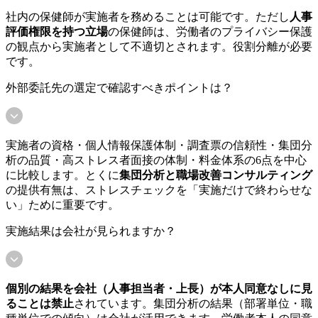
社内の保健師が実施者を務めることは可能です。ただし
人事
評価権限を持つ立場
の保健師は、労働者のプライバシー保護
の観点から実施者として不適切とされます。役割分離が必要
です。
外部委託先の選定で確認すべきポイントは？
実施者の資格・個人情報保護体制・調査票の信頼性・集団分
析の品質・高ストレス者面接の体制・料金体系の6点を中心
に比較します。とくに
集団分析と職場改善コンサルティング
の提供有無は、ストレスチェックを「実施だけで終わらせな
い」ために重要です。
実施結果は会社が見られますか？
個別の結果を会社（人事担当者・上長）が本人同意なしに見
ることは禁止
されています。集団分析の結果（部署単位・職