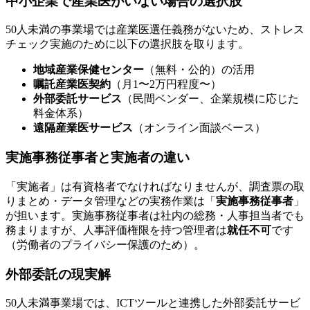
中小企業で産業医がいない場合の選択肢
50人未満の事業場では産業医選任義務がないため、ストレス
チェック実施のために以下の選択肢を取ります。
地域産業保健センター
（無料・公的）の活用
嘱託産業医契約
（月1〜2万円程度〜）
外部委託サービス
（民間ベンダー、企業規模に応じた
料金体系）
遠隔産業医サービス
（オンライン面談ベース）
実施事務従事者と実施者の違い
「実施者」は有資格者でなければなりませんが、調査票の取
りまとめ・データ管理などの実務作業は「
実施事務従事者
」
が担います。実施事務従事者は社内の総務・人事担当者でも
務まりますが、人事評価権限を持つ管理者は
就任不可
です
（労働者のプライバシー保護のため）。
外部委託の現実解
50人未満事業場では、ICTツールと連携した外部委託サービ