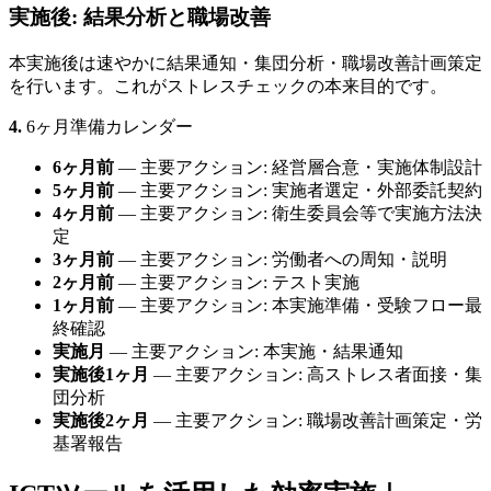
実施後: 結果分析と職場改善
本実施後は速やかに結果通知・集団分析・職場改善計画策定
を行います。これがストレスチェックの本来目的です。
4.
6ヶ月準備カレンダー
6ヶ月前
— 主要アクション: 経営層合意・実施体制設計
5ヶ月前
— 主要アクション: 実施者選定・外部委託契約
4ヶ月前
— 主要アクション: 衛生委員会等で実施方法決
定
3ヶ月前
— 主要アクション: 労働者への周知・説明
2ヶ月前
— 主要アクション: テスト実施
1ヶ月前
— 主要アクション: 本実施準備・受験フロー最
終確認
実施月
— 主要アクション: 本実施・結果通知
実施後1ヶ月
— 主要アクション: 高ストレス者面接・集
団分析
実施後2ヶ月
— 主要アクション: 職場改善計画策定・労
基署報告