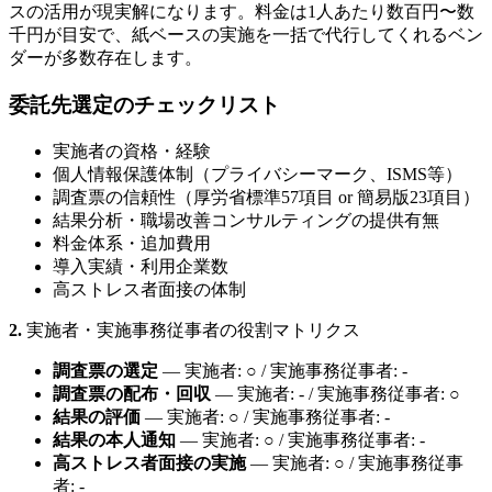
スの活用が現実解になります。料金は1人あたり数百円〜数
千円が目安で、紙ベースの実施を一括で代行してくれるベン
ダーが多数存在します。
委託先選定のチェックリスト
実施者の資格・経験
個人情報保護体制（プライバシーマーク、ISMS等）
調査票の信頼性（厚労省標準57項目 or 簡易版23項目）
結果分析・職場改善コンサルティングの提供有無
料金体系・追加費用
導入実績・利用企業数
高ストレス者面接の体制
2.
実施者・実施事務従事者の役割マトリクス
調査票の選定
— 実施者: ○ / 実施事務従事者: -
調査票の配布・回収
— 実施者: - / 実施事務従事者: ○
結果の評価
— 実施者: ○ / 実施事務従事者: -
結果の本人通知
— 実施者: ○ / 実施事務従事者: -
高ストレス者面接の実施
— 実施者: ○ / 実施事務従事
者: -