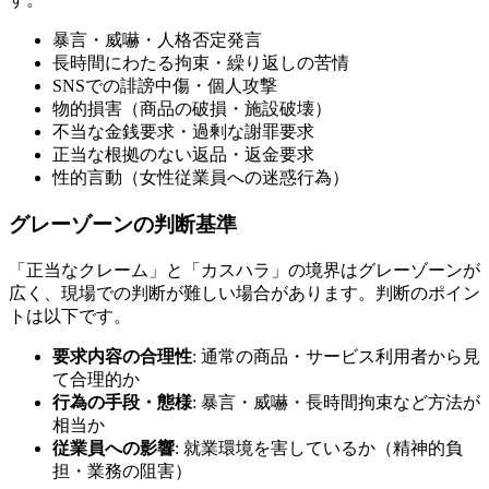
暴言・威嚇・人格否定発言
長時間にわたる拘束・繰り返しの苦情
SNSでの誹謗中傷・個人攻撃
物的損害（商品の破損・施設破壊）
不当な金銭要求・過剰な謝罪要求
正当な根拠のない返品・返金要求
性的言動（女性従業員への迷惑行為）
グレーゾーンの判断基準
「正当なクレーム」と「カスハラ」の境界はグレーゾーンが
広く、現場での判断が難しい場合があります。判断のポイン
トは以下です。
要求内容の合理性
: 通常の商品・サービス利用者から見
て合理的か
行為の手段・態様
: 暴言・威嚇・長時間拘束など方法が
相当か
従業員への影響
: 就業環境を害しているか（精神的負
担・業務の阻害）