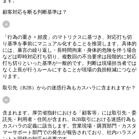
ます。
顧客対応を断る判断基準は？
「行為の重さ × 頻度」のマトリクスに基づき、対応打ち切
り基準を事前にマニュアル化することを推奨します。具体的
には、暴言の繰り返し・長時間拘束・身体的危険を伴う場合
などは即時対応打ち切り、複数回の不当要求は段階的に対応
打ち切りといった基準が一般的です。判断は現場担当者では
なく上長が行うルールにすることが現場の負担軽減につなが
ります。
取引先（B2B）からの迷惑行為もカスハラに含まれますか？
含まれます。厚労省指針における「顧客等」には取引先・委
託先・利用者・住民が含まれ、B2B取引における迷惑行為も
カスハラの定義に該当します。営業現場・購買部門・カスタ
マーサポート部門での発生が報告されており、社内ハラスメ
ントと同様の対応が必要です。