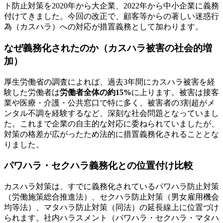
ト防止対策を2020年から大企業、2022年から中小企業に義務
付けてきました。今回の改正で、顧客等からの著しい迷惑行
為（カスハラ）への対応が措置義務として加わります。
なぜ義務化されたのか（カスハラ被害の社会的増
加）
厚生労働省の調査によれば、過去3年間にカスハラ被害を経
験した労働者は
労働者全体の約15%
に上ります。被害は接客
業や医療・介護・公共窓口で特に多く、被害者の3割超がメ
ンタル不調を経験するなど、深刻な社会問題となっていまし
た。これまで企業の自主的な対応に委ねられていましたが、
対策の格差が広がったため法的に措置義務化されることとな
りました。
パワハラ・セクハラ義務化との位置付け比較
カスハラ対策は、すでに義務化されているパワハラ防止対策
（労働施策総合推進法）、セクハラ防止対策（男女雇用機会
均等法）、マタハラ防止対策（同法）の延長線上に位置づけ
られます。社内ハラスメント（パワハラ・セクハラ・マタハ