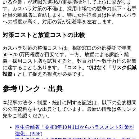
いる企業」が就職先選択の重要指標として上位に挙がりま
す。カスハラ対策の不備は、採用市場での競争力低下・若手
社員の離職増に直結します。特に女性従業員は性的カスハラ
への感度が高く、対応の質が定着率を左右します。
対策コストと放置コストの比較
カスハラ対策の整備コストは、相談窓口の外部委託で年間
50〜200万円程度が目安です。一方、放置による訴訟・離
職・採用コスト増を試算すると、数百万円〜数千万円の影響
に達することもあります。
「コスト」ではなく「リスク低減
投資」
として捉える視点が必要です。
参考リンク・出典
本記事の法令・制度・統計に関する記述は、以下の公的機関
の公表資料を主な出典としています。最新の情報は各リンク
先をご確認ください。
厚生労働省「令和8年10月1日からハラスメント対策が
強化」(PDF)