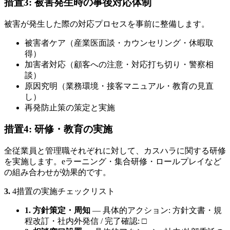
措置3: 被害発生時の事後対応体制
被害が発生した際の対応プロセスを事前に整備します。
被害者ケア（産業医面談・カウンセリング・休暇取
得）
加害者対応（顧客への注意・対応打ち切り・警察相
談）
原因究明（業務環境・接客マニュアル・教育の見直
し）
再発防止策の策定と実施
措置4: 研修・教育の実施
全従業員と管理職それぞれに対して、カスハラに関する研修
を実施します。eラーニング・集合研修・ロールプレイなど
の組み合わせが効果的です。
3.
4措置の実施チェックリスト
1. 方針策定・周知
— 具体的アクション: 方針文書・規
程改訂・社内外発信 / 完了確認: □