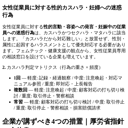
女性従業員に対する性的カスハラ・妊婦への迷惑
行為
女性従業員に対する
性的言動・容姿への発言・妊娠中の従業
員への迷惑行為
は、カスハラかつセクハラ・マタハラに該当
します。「カスハラだから対応難しい」と放置せず、性別・
属性に起因するハラスメントとして優先対応する必要があり
ます。フェムテック・健康支援の観点から、女性従業員専用
の相談窓口を設けている企業も増えています。
2.
カスハラ判定マトリクス（行為の重さ × 頻度）
1回
— 軽度: 記録・経過観察 / 中度: 注意喚起・対応マ
ニュアル参照 / 重度: 即対応・上長報告
複数回
— 軽度: 注意喚起 / 中度: 顧客対応の打ち切り検
討 / 重度: 取引停止・警察相談
常習
— 軽度: 顧客対応の打ち切り検討 / 中度: 取引停止
/ 重度: 取引停止・警察相談・損害賠償請求
企業が講ずべき4つの措置｜厚労省指針