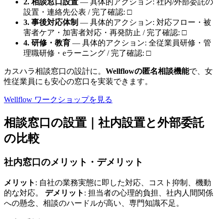
2. 相談窓口設置
— 具体的アクション: 社内/外部委託の
設置・連絡先公表 / 完了確認: □
3. 事後対応体制
— 具体的アクション: 対応フロー・被
害者ケア・加害者対応・再発防止 / 完了確認: □
4. 研修・教育
— 具体的アクション: 全従業員研修・管
理職研修・eラーニング / 完了確認: □
カスハラ相談窓口の設計に。
Wellflowの匿名相談機能
で、女
性従業員にも安心の窓口を実装できます。
Wellflow ワークショップを見る
相談窓口の設置｜社内設置と外部委託
の比較
社内窓口のメリット・デメリット
メリット
: 自社の業務実態に即した対応、コスト抑制、機動
的な対応。
デメリット
: 担当者の心理的負担、社内人間関係
への懸念、相談のハードルが高い、専門知識不足。