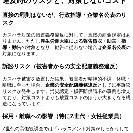
違反時のリスクと、対策しないコスト
直接の罰則はないが、行政指導・企業名公表のリ
スク
カスハラ対策の措置義務違反に対して、直接の罰金規定はあ
りません。ただし
厚生労働大臣による報告徴収・助言・指
導・勧告
の対象となり、勧告に従わない場合は
企業名公表
の
対象になります。
訴訟リスク（被害者からの安全配慮義務違反）
カスハラ被害を放置した結果、被害者が精神的不調・休職・
離職に至った場合、
企業の安全配慮義務違反
として民事訴訟
リスクが発生します。労災認定・損害賠償請求の事例も増え
ており、対策コストよりも放置コストのほうが大きくなる構
造になっています。
採用・離職への影響（特にZ世代・女性従業員）
Z世代の労働観調査では「ハラスメント対策がしっかりして