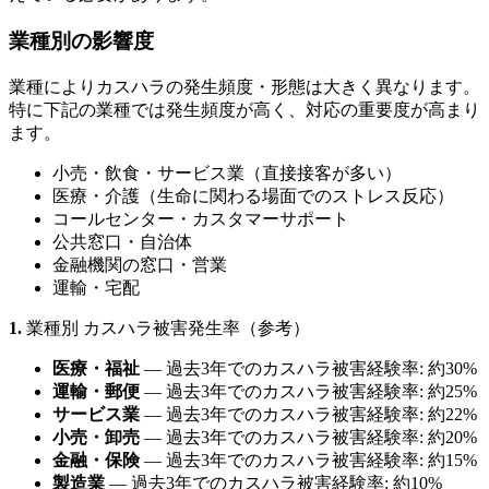
業種別の影響度
業種によりカスハラの発生頻度・形態は大きく異なります。
特に下記の業種では発生頻度が高く、対応の重要度が高まり
ます。
小売・飲食・サービス業（直接接客が多い）
医療・介護（生命に関わる場面でのストレス反応）
コールセンター・カスタマーサポート
公共窓口・自治体
金融機関の窓口・営業
運輸・宅配
1.
業種別 カスハラ被害発生率（参考）
医療・福祉
— 過去3年でのカスハラ被害経験率: 約30%
運輸・郵便
— 過去3年でのカスハラ被害経験率: 約25%
サービス業
— 過去3年でのカスハラ被害経験率: 約22%
小売・卸売
— 過去3年でのカスハラ被害経験率: 約20%
金融・保険
— 過去3年でのカスハラ被害経験率: 約15%
製造業
— 過去3年でのカスハラ被害経験率: 約10%