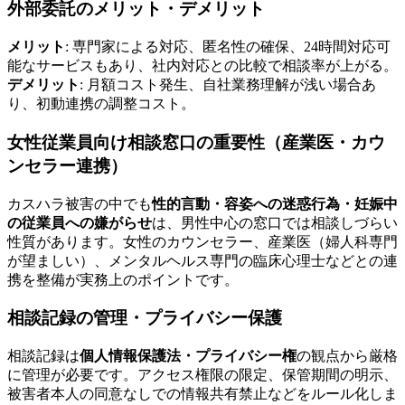
外部委託のメリット・デメリット
メリット
: 専門家による対応、匿名性の確保、24時間対応可
能なサービスもあり、社内対応との比較で相談率が上がる。
デメリット
: 月額コスト発生、自社業務理解が浅い場合あ
り、初動連携の調整コスト。
女性従業員向け相談窓口の重要性（産業医・カウ
ンセラー連携）
カスハラ被害の中でも
性的言動・容姿への迷惑行為・妊娠中
の従業員への嫌がらせ
は、男性中心の窓口では相談しづらい
性質があります。女性のカウンセラー、産業医（婦人科専門
が望ましい）、メンタルヘルス専門の臨床心理士などとの連
携を整備が実務上のポイントです。
相談記録の管理・プライバシー保護
相談記録は
個人情報保護法・プライバシー権
の観点から厳格
に管理が必要です。アクセス権限の限定、保管期間の明示、
被害者本人の同意なしでの情報共有禁止などをルール化しま