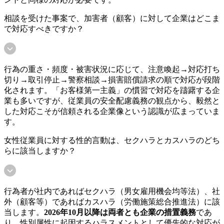
相談を受けた事案で、加害者（顧客）に対して企業はどこま
で対応すべきですか？
行為の重さ・頻度・被害状況に応じて、注意喚起→対応打ち
切り→取引停止→警察相談→損害賠償請求の順で対応が段階
化されます。「お客様第一主義」の慣習で対応を躊躇する企
業も多いですが、従業員の安全配慮義務の観点から、毅然と
した対応こそが信頼される企業像という認識が広まっていま
す。
女性従業員に対する性的言動は、セクハラとカスハラのどち
らに該当しますか？
行為者が社内であればセクハラ（男女雇用機会均等法）、社
外（顧客等）であればカスハラ（労働施策総合推進法）に該
当します。
2026年10月以降は両者とも企業の措置義務
であ
り、性別属性に起因するハラスメントとして優先的な対応が